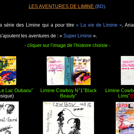
LES AVENTURES DE LIMINE
(BD)
.
a série des Limine qui a pour titre
« La vie de Limine »
, Ari
 s'ajoutent les aventures de : «
Super Limine
».
- cliquer sur l'image de l'histoire choisie -
Le Lac Oubaou"
Limine Cowboy N°1"Black
Limine Cowb
usique)
Beauty"
Lims"
(