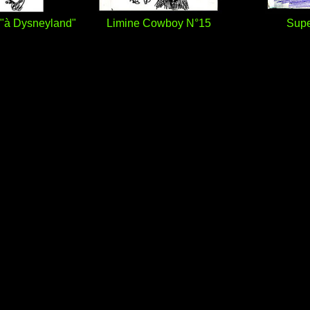
"à Dysneyland"
Limine Cowboy N°15
Supe