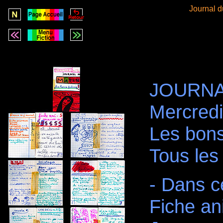
Journal d
- 17 pages - Bristol d
(toutes les pages so
JOURNA
Mercredi
Les bons
Tous les
- Dans ce
Fiche an