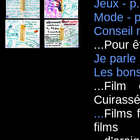
Jeux - p
Mode - p
Conseil n
...
Pour êt
Je parle 
Les bons 
...
Film 
Cuirass
...
Films 
films