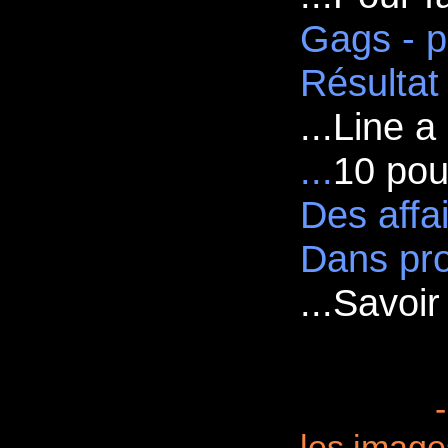
Gags - p
Résultat
...
Line a
...
10 pou
Des affa
Dans pro
...
Savoir 
...............
les image