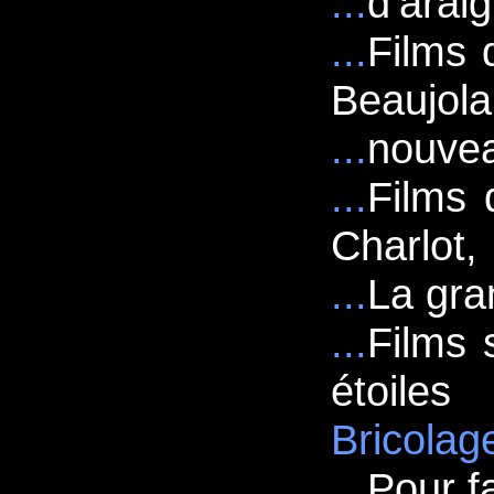
...
d’arai
...
Films 
Beaujola
...
nouvea
...
Films d
Charlot,
...
La gra
...
Films 
étoiles
Bricolage
...
Pour fa